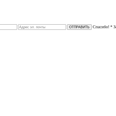
Спасибо!
* З